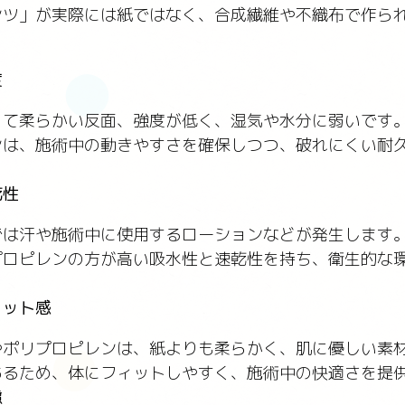
ンツ」が実際には紙ではなく、合成繊維や不織布で作ら
度
くて柔らかい反面、強度が低く、湿気や水分に弱いです
ンは、施術中の動きやすさを確保しつつ、破れにくい耐
乾性
では汗や施術中に使用するローションなどが発生します
プロピレンの方が高い吸水性と速乾性を持ち、衛生的な
。
ィット感
やポリプロピレンは、紙よりも柔らかく、肌に優しい素
あるため、体にフィットしやすく、施術中の快適さを提
慮