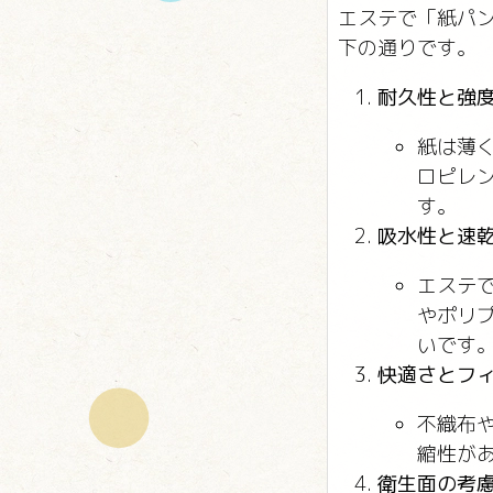
エステで「紙パ
下の通りです。
耐久性と強
紙は薄
ロピレ
す。
吸水性と速
エステ
やポリ
いです
快適さとフ
不織布
縮性が
衛生面の考