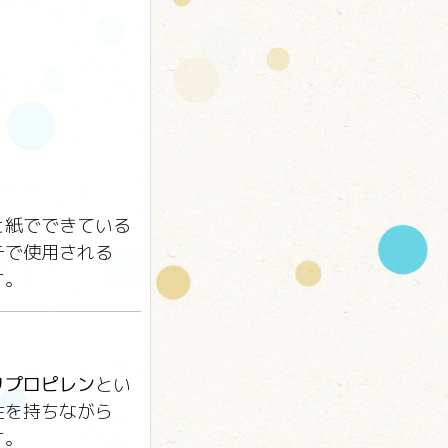
と紙でできている
テで使用される
す。
リプロピレン
とい
性を持ちながら
す。