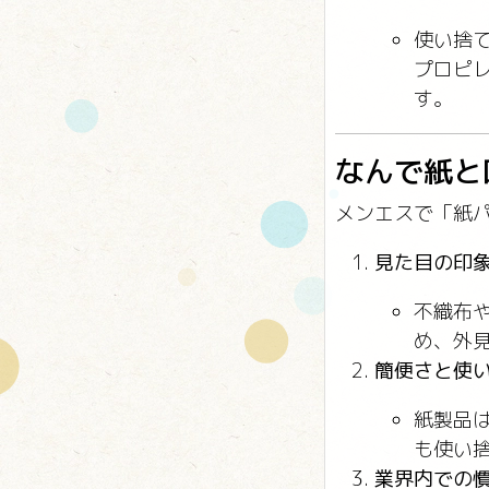
使い捨
プロピ
す。
なんで紙と
メンエスで「紙
見た目の印
不織布
め、外
簡便さと使
紙製品
も使い
業界内での