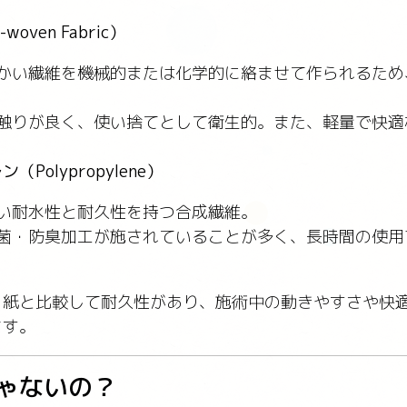
oven Fabric）
 細かい繊維を機械的または化学的に絡ませて作られるた
。
 肌触りが良く、使い捨てとして衛生的。また、軽量で快
Polypropylene）
 高い耐水性と耐久性を持つ合成繊維。
 防菌・防臭加工が施されていることが多く、長時間の使
、紙と比較して耐久性があり、施術中の動きやすさや快
ます。
ゃないの？