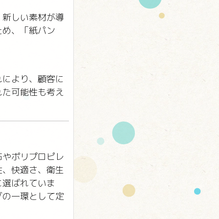
。新しい素材が導
ため、「紙パン
れにより、顧客に
れた可能性も考え
布やポリプロピレ
性、快適さ、衛生
に選ばれていま
グの一環として定
。