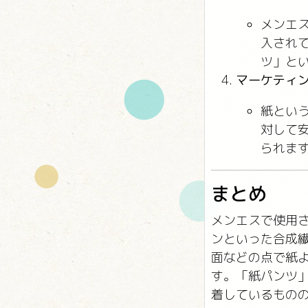
メンエ
入され
ツ」と
マーケティ
紙とい
対して
られま
まとめ
メンエスで使用
ンといった合成
面などの点で紙
す。「紙パンツ
着しているもの