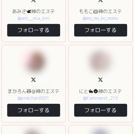
あみさ🕊神のエステ
ももこ🐹神のエステ
@ami__mia_kmi
@mo_mo_ko_momo
フォローする
フォローする
まかろん🧸@神のエステ
にと🐇🌚神のエステ
@pinkchan0801
@Kaminoest_210
フォローする
フォローする