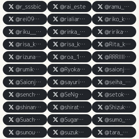
@r_sssbic
@rai_este
@ramu_kamiesu
@rei093011
@rialiarialiaria
@riko_kam0806
@riku__kamiesu
@rinka_unyo
@ririka__kami
@risa_kami_0
@risa_kamiesu
@Rita_kamiesu
@rizuna__km
@roa_1004_
@RRRIIII09010
@rumika_88s
@Ryoka_Baby
@saionji_una
@Saionjiuna_ke
@sayuri_kamieste
@seiha_kamiesu
@senchan___6
@SeNg_godest
@setoka_kamiesu
@shinano0728
@shiratori_akemi
@Shizukuchan_w
@Suachan66
@Sugar_kaminoest
@sumo_mo_god
@sunouman_yuki
@suzuka_kami
@tara_cha_0_0