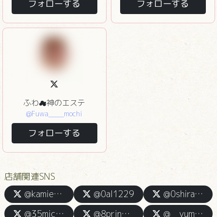
フォローする
フォローする
ふわ☁神のエステ
@Fuwa____mochi
フォローする
店舗関連SNS
@kamiesu_akasaka
@0al1229
@0shira_tama0
@35mico35_
@8prince_rin_
@__yume_yume