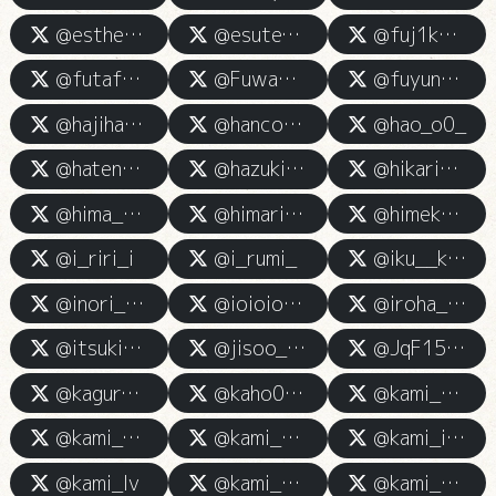
@esthetic_Risako
@esute_soran
@fuj1k0chan_
@futafutaest
@Fuwa____mochi
@fuyuna_25253
@hajihaji_mechan
@hancock_kamiesu
@hao_o0_
@hatena_kami
@hazuki__kamiesu
@hikarihappyday
@hima_kamies
@himari_kamiesu
@himeka_kamiesu
@i_riri_i
@i_rumi_
@iku__kami
@inori_kamiesu
@ioioion_xxx
@iroha__esute
@itsuki_kamieste
@jisoo_822
@JqF15zgm3y57811
@kagurachan_0
@kaho0921kami
@kami__meiri
@kami_estheti9jo
@kami_hinanonano
@kami_iso_
@kami_lv
@kami_momojiri
@kami_nanami__