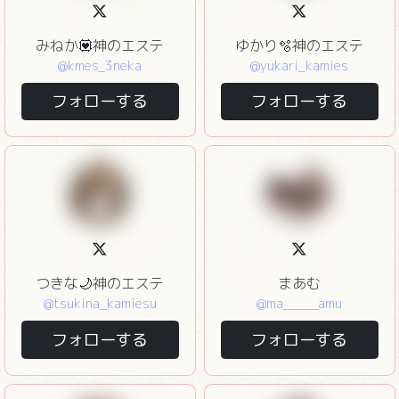
みねか💟神のエステ
ゆかり🫧神のエステ
@kmes_3neka
@yukari_kamies
フォローする
フォローする
つきな🌙神のエステ
まあむ
@tsukina_kamiesu
@ma_____amu
フォローする
フォローする