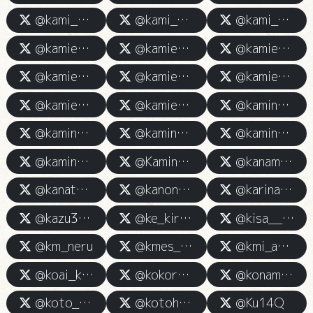
@kami_no_rushia
@kami_winterxx
@kami_yuiko46
@kamies_tein
@kamiesu_hurry
@kamiesu_kiara
@kamiesu_komugi
@kamiesu_maho
@kamiesu_tofu
@kamiesukali
@kamiesute_hkr
@kamino_Arare
@kamino_kanon
@kamino_keira
@kamino_syuna
@kamino_tsukushi
@Kaminoest_210
@kaname_kamiess
@kanatachan_dayo
@kanon_kamiesu
@karinana_kami
@kazu3dayo_
@ke_kirimi
@kisa__kamiesu
@km_neru
@kmes_3neka
@kmi_ami3
@koai_kamiesu
@kokoron__pipipi
@konaminn_
@koto_ri00
@kotoha_esthe
@Ku14Q