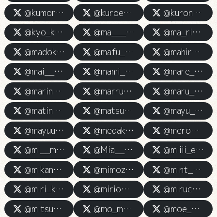
@kumori_kamiesu
@kuroe_kamiesu
@kurona_kamino
@kyo_kamies
@ma_____amu
@ma_ri_KAMi
@madokakamiesute
@mafu_kamies
@mahiro_kamiesu
@mai__kmes
@mami_kamiesu
@mare_happytime
@marino_kami227
@marruuun
@maru__ruxx
@matinamoo
@matsuri_kamiesu
@mayu_kamiesss
@mayuu_kami_
@medaka__kamiesu
@meromeroMeronPp
@mi__miich
@Mia__222__
@miiii_esthe
@mikan_chan55
@mimoza_kami
@mint_godangel
@miri_kamino
@mirio3312
@miruchi_kamiesu
@mitsuba38_kami
@mo_mo_ko_momo
@moe_moe_228