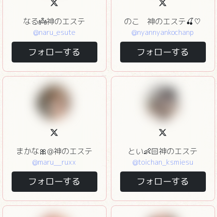
なる👼神のエステ
のこ 神のエステ🍒♡
@naru_esute
@nyannyankochanp
フォローする
フォローする
まかな🎀@神のエステ
とい👶🏻神のエステ
@maru__ruxx
@toichan_ksmiesu
フォローする
フォローする