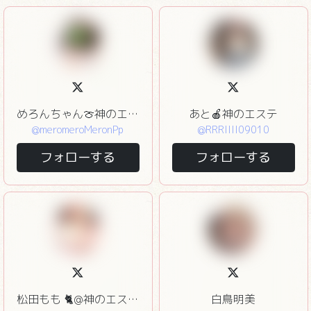
めろんちゃん🍈神のエステ
あと🍎神のエステ
@meromeroMeronPp
@RRRIIII09010
フォローする
フォローする
松田もも 🐈@神のエステ赤坂
白鳥明美