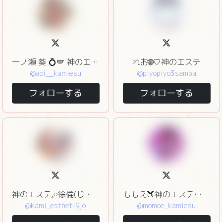
一ノ瀬 葵 💍🪽 神のエステ赤坂
れお🌐🤍神のエステ
@aoi__kamiesu
@piyopiyo3samba
フォローする
フォローする
神のエステ𓈒𓏸徐倫(じょりーん)※日本人セラピストです
ももえ🍑神のエステ💆🏼🫧
@kami_estheti9jo
@momoe_kamiesu