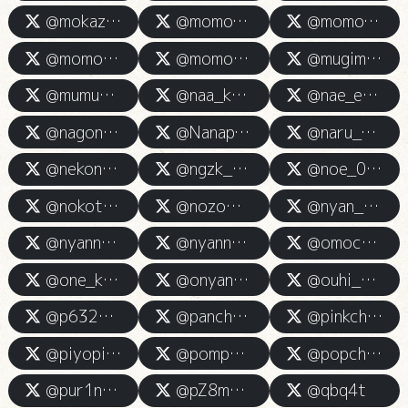
@mokazama
@momo_kamiesu
@momo_kammm
@momoa_kamiesu
@momoe_kamiesu
@mugimugi_o0o
@mumu_kamiesu
@naa_kami
@nae_esute
@nagonago_kamino
@Nanap__kami
@naru_esute
@nekonyan_kuro
@ngzk__yd
@noe_071708
@nokotan_kami
@nozomi_tensi
@nyan_kamies
@nyannyanhonpo
@nyannyankochanp
@omochichan_Este
@one_kamiesuaksk
@onyanpokkon_
@ouhi_kamino
@p63250275
@panchanganbaru4
@pinkchan0801
@piyopiyo3samba
@pompomhazu
@popchandeath
@pur1nchann
@pZ8mDBZokQOzlt8
@qbq4t