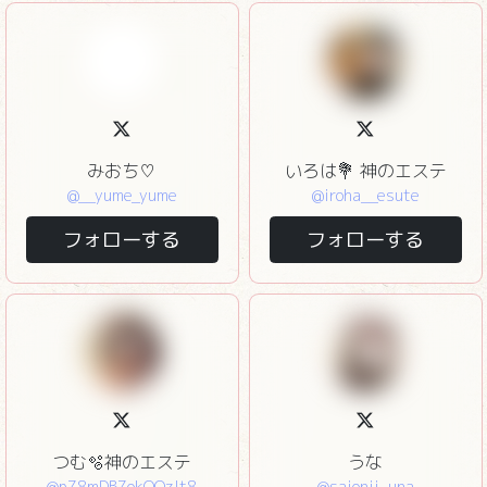
みおち♡
いろは💐 神のエステ
@__yume_yume
@iroha__esute
フォローする
フォローする
つむ🫧神のエステ
うな
@pZ8mDBZokQOzlt8
@saionji_una