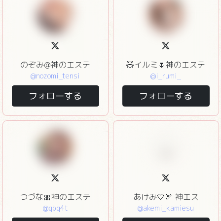
のぞみ@神のエステ
🧸イルミ🌷神のエステ
@nozomi_tensi
@i_rumi_
フォローする
フォローする
つづな🎀神のエステ
あけみ🤍🏹 神エス
@qbq4t
@akemi_kamiesu