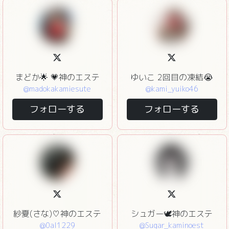
まどか🌟 💗神のエステ
ゆいこ 2回目の凍結😭
@madokakamiesute
@kami_yuiko46
フォローする
フォローする
紗夏(さな)♡神のエステ
シュガー🕊神のエステ
@0al1229
@Sugar_kaminoest