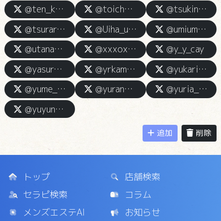
@ten_kamiesu
@toichan_ksmiesu
@tsukina_kamiesu
@tsurara0097
@Uiha_uihello
@umiumi_esute
@utana_kamisama
@xxxoxx_runrun
@y_y_cay
@yasuragi_kamies
@yrkamisama
@yukari_kamies
@yume_kamiesu
@yurano_kamies
@yuria__chan
@yuyuna_kamiesu
追加
削除
トップ
店舗検索
セラピ検索
コラム
メンズエステAI
お知らせ