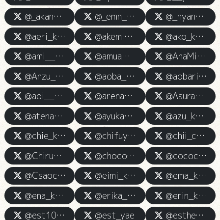
@_akane_kamiS
@_emn_05
@_nyanyaho_
@aeri_kamiesu
@akemi_kamiesu
@ako_kamiesu
@ami__mia_kmi
@amuamu_ravi
@AnaMill90440408
@Anzu_esute
@aoba_kami
@aobarin_rin
@aoi__kamiesu
@arena6081731872
@AsuraKamiesu
@atena_kamiesu
@ayuka_kamiesu
@azu_kamiesu
@chie_kamiess
@chifuyu_kamino
@chii_chan888
@Chiruno_kami__
@choco__kami
@cococha__2525
@Csaocvj909204
@eimi_kaminoeste
@ema_kami77
@ena_kami
@erika_kamiesu
@erin_kamiesu
@est10_m
@est_yae
@esthe_Risako