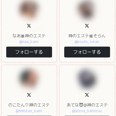
なあ🎀神のエステ
神のエステ🎀そらん
@naa_kami
@esute_soran
フォローする
フォローする
のこたん♡神のエステ
あてな😈@神のエステ
@nokotan_kami
@atena_kamiesu