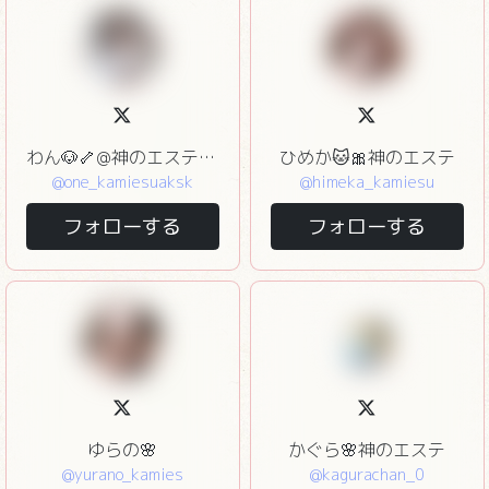
わん🐶🦴@神のエステ赤坂
ひめか🐱🎀神のエステ
@one_kamiesuaksk
@himeka_kamiesu
フォローする
フォローする
ゆらの🌸
かぐら🌸神のエステ
@yurano_kamies
@kagurachan_0