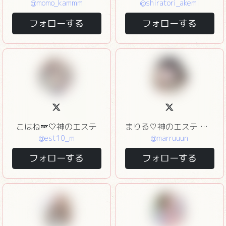
@momo_kammm
@shiratori_akemi
フォローする
フォローする
こはね🪽🤍神のエステ
まりる♡神のエステ 三軒茶屋
@est10_m
@marruuun
フォローする
フォローする