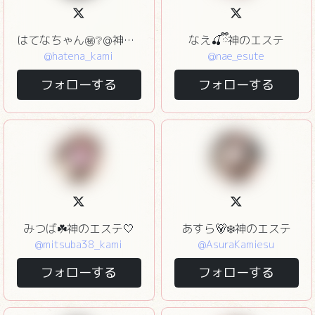
はてなちゃん㊙️❔@神のエステ赤坂
なえ🍒ྀི神のエステ
@hatena_kami
@nae_esute
フォローする
フォローする
みつば☘️神のエステ🤍
あすら🐻‍❄️神のエステ
@mitsuba38_kami
@AsuraKamiesu
フォローする
フォローする