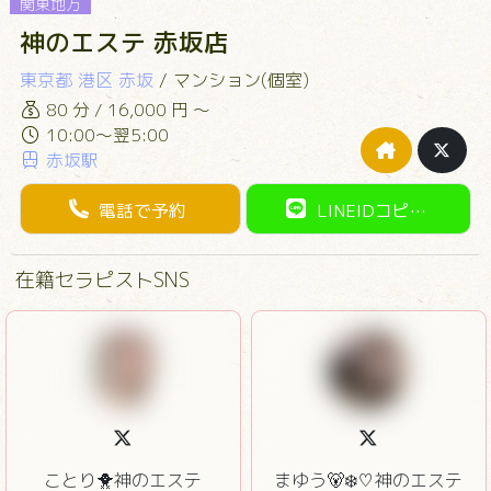
関東地方
神のエステ 赤坂店
東京都
港区
赤坂
/
マンション(個室)
80 分 / 16,000 円 ～
10:00～翌5:00
赤坂駅
電話で予約
LINEIDコピー
在籍セラピストSNS
ことり🐥神のエステ
まゆう🐻‍❄️♡神のエステ