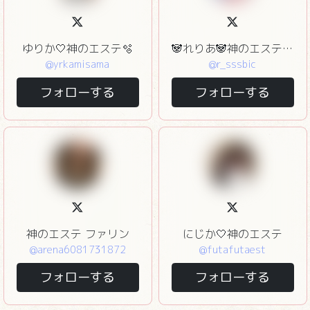
ゆりか🤍神のエステ🫧
🐼れりあ🐼神のエステ赤坂
@yrkamisama
@r_sssbic
フォローする
フォローする
神のエステ ファリン
にじか🤍神のエステ
@arena6081731872
@futafutaest
フォローする
フォローする