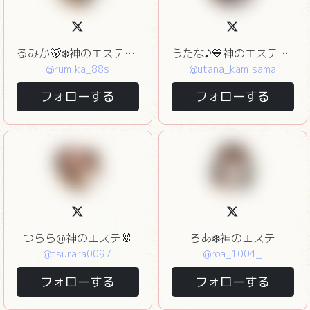
るみか🐻‍❄神のエステ🪽🫧
うたな♪💙神のエステ（愛犬家です🐶）
@rumika_88s
@utana_kamisama
フォローする
フォローする
つらら@神のエステ🐰
ろあ❄️神のエステ
@tsurara0097
@roa_1004_
フォローする
フォローする