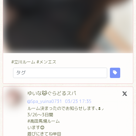
#立川ルーム #メンエス
ゆいな🐱ぐらどるスパ
@Spa_yuina0731
03/23 17:35
ルーム決まったのでお知らせします⸜🌷︎⸝‍
3/26～3日間
#高田馬場ルーム
います😊
遊びにきてね🫶🏻