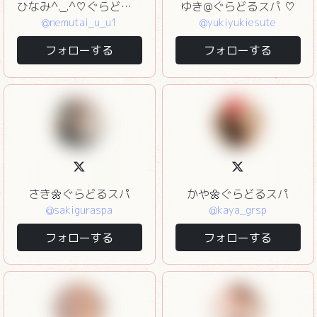
ひなみ^._.^♡ぐらどるスパ
ゆき@ぐらどるスパ ♡
@nemutai_u_u1
@yukiyukiesute
フォローする
フォローする
さき🌼ぐらどるスパ
かや🌼ぐらどるスパ
@sakiguraspa
@kaya_grsp
フォローする
フォローする