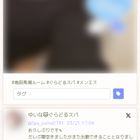
#高田馬場ルーム #ぐらどるスパ #メンエス
ゆいな🐱ぐらどるスパ
@Spa_yuina0731
03/21 17:04
お久しぶりです🍡
だいぶ間空きましたがまた出勤できることとなりまし