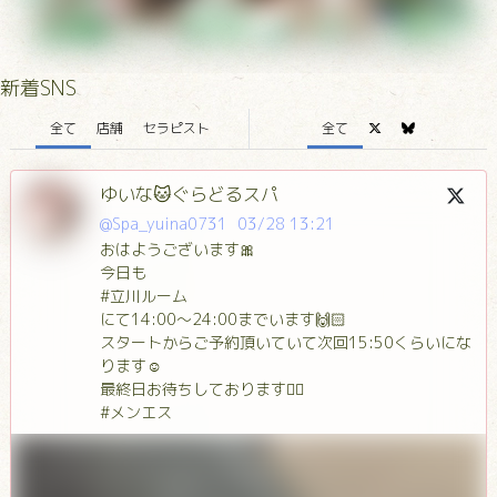
新着SNS
全て
店舗
セラピスト
全て
ゆいな🐱ぐらどるスパ
@Spa_yuina0731
03/28 13:21
おはようございます🎀
今日も
#立川ルーム
にて14:00～24:00までいます🙌🏻
スタートからご予約頂いていて次回15:50くらいにな
ります☺️
最終日お待ちしております🙇‍♂️
#メンエス