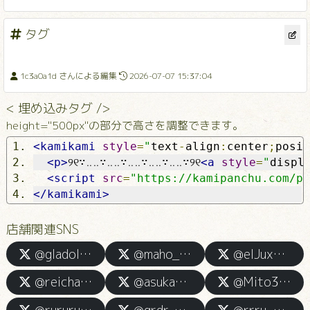
タグ
1c3a0a1d さんによる編集
2026-07-07 15:37:04
< 埋め込みタグ />
height="500px"の部分で高さを調整できます。
<kamikami
style
=
"
text
-
align
:
center
;
posit
<p>
୨୧∵‥‥∵‥‥∵‥‥∵‥‥∵‥‥∵୨୧
<a
style
=
"
displ
<script
src
=
"https://kamipanchu.com/pl
</kamikami>
店舗関連SNS
@gladolspa_Tokyo
@maho_123918
@elJuxobgAg54550
@reicha_grdrsp
@asuka_gspa
@Mito3_graspa