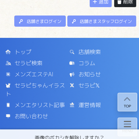
追加
削除
店舗さまログイン
店舗さまスタッフログイン
トップ
店舗検索
セラピ検索
コラム
メンズエステAI
お知らせ
セラピちゃんイラス
セラピ𝕏
ト
メンエタリスト記事
運営情報
TOP
お問い合わせ
MENU
画像のボカシを解除しますか？