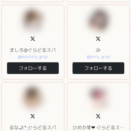
ましろ@ぐらどるスパ
み
@mashiro_grsp
@miru_grsp
フォローする
フォローする
るな🌙.*·̩͙ぐらどるスパ
ひめか🐰❤︎ ぐらどるスパ