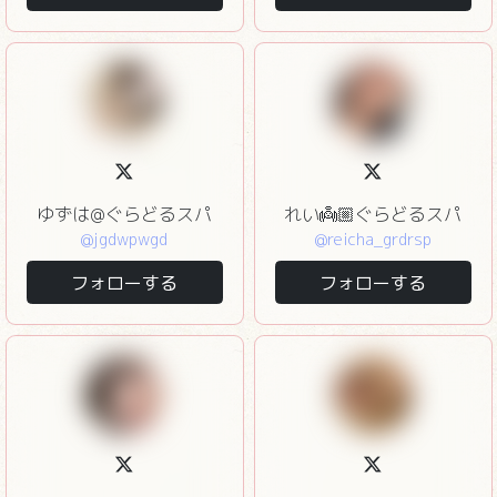
ゆずは@ぐらどるスパ
れい👼🏼ぐらどるスパ
@jgdwpwgd
@reicha_grdrsp
フォローする
フォローする