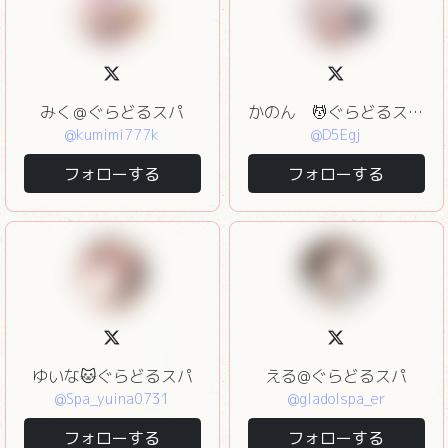
みく＠ぐらどるスパ
かのん 💆ぐらどるスパ💆
@kumimi777k
@D5Egj
フォローする
フォローする
ゆいな🐱ぐらどるスパ
える@ぐらどるスパ
@Spa_yuina0731
@gladolspa_er
フォローする
フォローする