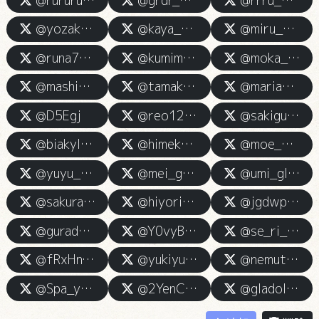
@rurururu0504
@grdr_serina__
@rrru_0101
@yozakura_0666
@kaya_grsp
@miru_grsp
@runa777_gs
@kumimi777k
@moka_grsp
@mashiro_grsp
@tamaki_punisupa
@maria_gspa
@D5Egj
@reo129066
@sakiguraspa
@biakyI9oRS31723
@himek_aspa
@moe___dol
@yuyu_0908_night
@mei_grsp
@umi_gladolspa
@sakura_mochi_c
@hiyori_grsp
@jgdwpwgd
@guradoru_meru
@Y0vyBvhkJR98726
@se_ri_na__
@fRxHnXkT4Y88361
@yukiyukiesute
@nemutai_u_u1
@Spa_yuina0731
@2YenCic8MX64364
@gladolspa_er