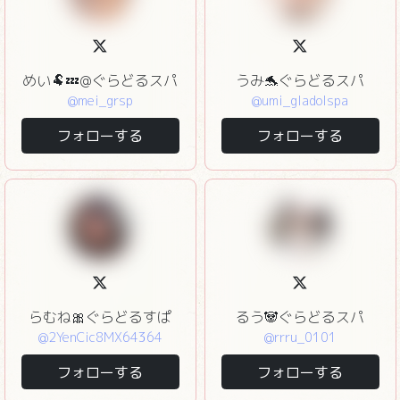
めい🐏💤@ぐらどるスパ
うみ🐬ぐらどるスパ
@mei_grsp
@umi_gladolspa
フォローする
フォローする
らむね🎀ぐらどるすぱ
るう🐼ぐらどるスパ
@2YenCic8MX64364
@rrru_0101
フォローする
フォローする